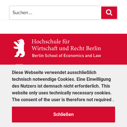
Suchen
Suche
nach:
S.A.M.
Application
Diese Webseite verwendet ausschließlich
E-
technisch notwendige Cookies. Eine Einwilligung
Mail
des Nutzers ist demnach nicht erforderlich. This
website only uses technically necessary cookies.
The consent of the user is therefore not required .
Schließen